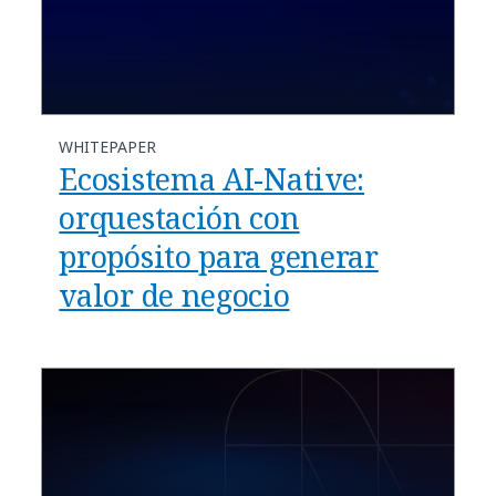
WHITEPAPER
Ecosistema AI-Native:
orquestación con
propósito para generar
valor de negocio