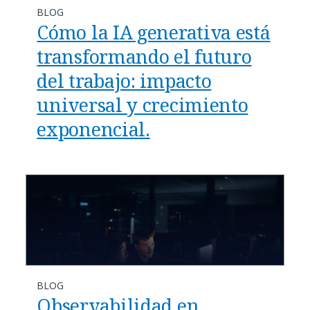
BLOG
Cómo la IA generativa está
transformando el futuro
del trabajo: impacto
universal y crecimiento
exponencial.
BLOG
Observabilidad en