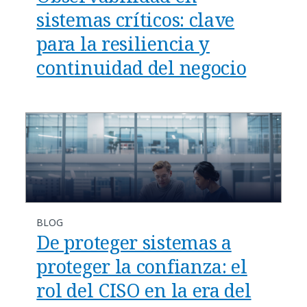
sistemas críticos: clave
para la resiliencia y
continuidad del negocio
BLOG
De proteger sistemas a
proteger la confianza: el
rol del CISO en la era del