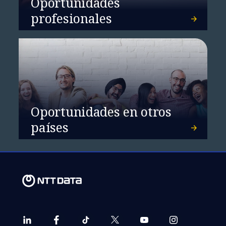
dólares
Oportunidades
profesionales
Oportunidades en otros
países
Open Banking: el futuro
de los servicios
financieros es
colaborativo