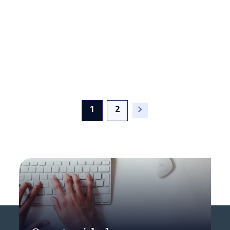
sobre su primer año en el
Foro Económico Mundial
en Davos
(current)
1
2
NTT DATA crea una
empresa líder de servicios
de TI de 30.000 millones de