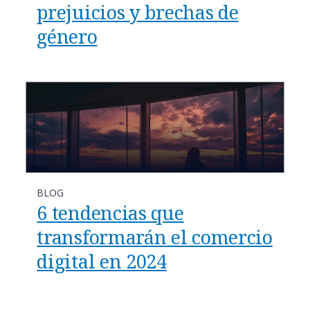
prejuicios y brechas de
género
BLOG
6 tendencias que
transformarán el comercio
digital en 2024