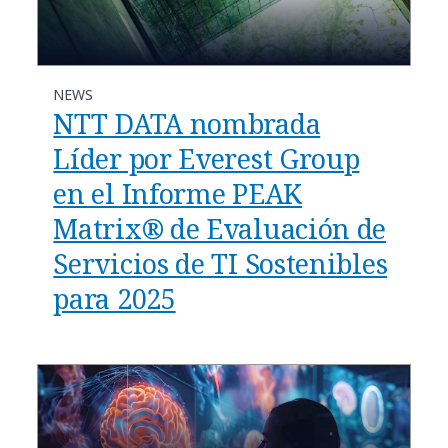
NEWS
NTT DATA nombrada
Líder por Everest Group
en el Informe PEAK
Matrix® de Evaluación de
Servicios de TI Sostenibles
para 2025