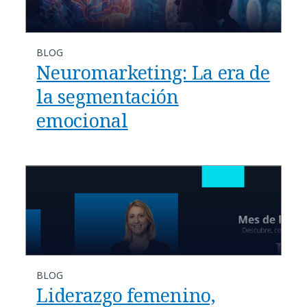
BLOG
Neuromarketing: La era de
la segmentación
emocional
BLOG
Liderazgo femenino,