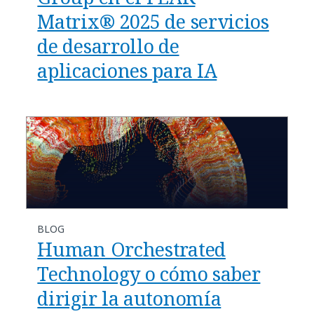
Matrix® 2025 de servicios
de desarrollo de
aplicaciones para IA
BLOG
Human Orchestrated
Technology o cómo saber
dirigir la autonomía