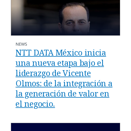
NEWS
NTT DATA México inicia
una nueva etapa bajo el
liderazgo de Vicente
Olmos: de la integración a
la generación de valor en
el negocio.