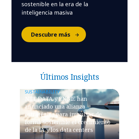
sostenible en la era de la
inteligencia masiva
Descubre más
Últimos Insights
SUSTAINABILITY
NTT DATA y ENGIE han
anunciado una alianza
estratégica para impulsar de
forma sostenible el crecimiento
de la IA y los data centers