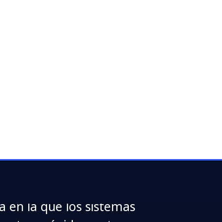
trated
cómo saber
onomía
 en la que los sistemas