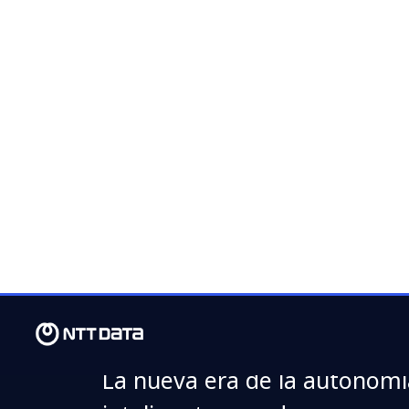
LU., 18 MAYO 2026
Human Orches
Technology o 
dirigir la aut
La nueva era de la autonomía