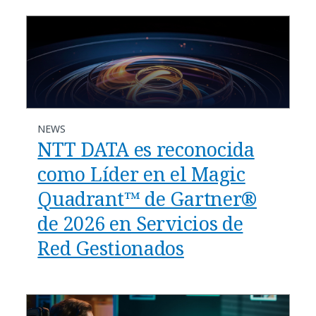
NEWS
NTT DATA es reconocida
como Líder en el Magic
Quadrant™ de Gartner®
de 2026 en Servicios de
Red Gestionados