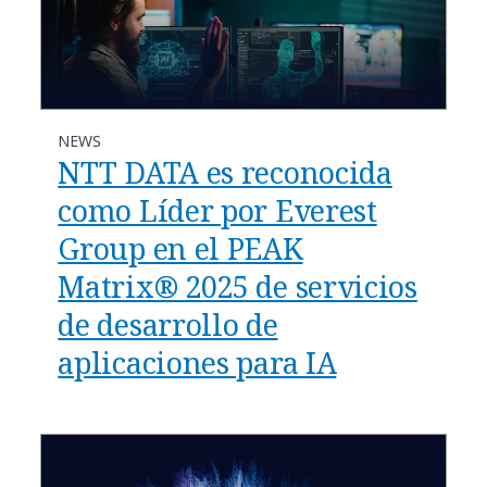
NEWS
NTT DATA es reconocida
como Líder por Everest
Group en el PEAK
Matrix® 2025 de servicios
de desarrollo de
aplicaciones para IA