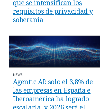
que se intensifican los
requisitos de privacidad y
soberanía
NEWS
Agentic AI: solo el 3,8% de
las empresas en España e
Iberoamérica ha logrado
escalarla, y 2026 será el