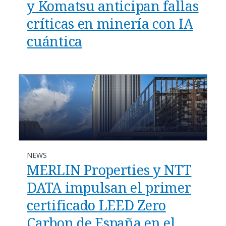
y Komatsu anticipan fallas
críticas en minería con IA
cuántica
NEWS
MERLIN Properties y NTT
DATA impulsan el primer
certificado LEED Zero
Carbon de España en el