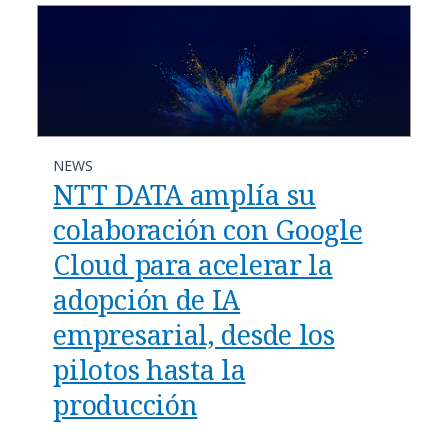
NEWS
NTT DATA amplía su
colaboración con Google
Cloud para acelerar la
adopción de IA
empresarial, desde los
pilotos hasta la
producción