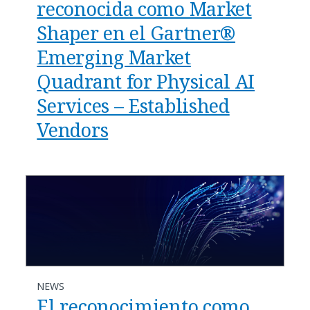
reconocida como Market
Shaper en el Gartner®
Emerging Market
Quadrant for Physical AI
Services – Established
Vendors
NEWS
El reconocimiento como