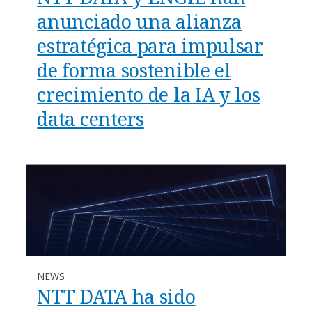
anunciado una alianza
estratégica para impulsar
de forma sostenible el
crecimiento de la IA y los
data centers
NEWS
NTT DATA ha sido