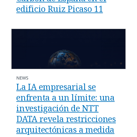
edificio Ruiz Picaso 11
NEWS
La IA empresarial se
enfrenta a un límite: una
investigación de NTT
DATA revela restricciones
arquitectónicas a medida