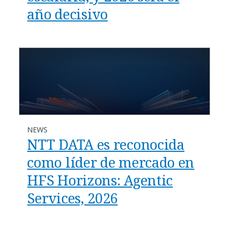
año decisivo
NEWS
NTT DATA es reconocida
como líder de mercado en
HFS Horizons: Agentic
Services, 2026