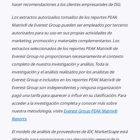
hacer recomendaciones a los clientes empresariales de ISG.󠀲󠀡󠀧󠀠󠀳
Los extractos autorizados tomados de los reportes PEAK
Matrix® de Everest Group pueden ser empleados por terceros
autorizados para su uso en sus propias actividades de
Aero Vodochody agiliza la
marketing, promoción y materiales complementarios.
Los
formación interna con Wigman,
extractos seleccionados de los reportes PEAK Matrix® de
su asistente basado en
Everest Group no proporcionan necesariamente el contexto
inteligencia artificial
completo de nuestra investigación y análisis. Toda la
investigación y el análisis realizados por los analistas de
Everest Group e incluidos en los reportes PEAK Matrix® de
Everest Group son independientes y ninguna organización
pagó una tarifa para aparecer o influir en su clasificación. Para
acceder a la investigación completa y conocer más sobre
nuestra metodología, visite
Everest Group PEAK Matrix®
Reports
.
El modelo de análisis de proveedores de IDC MarketScape está
diseñado para proporcionar una descripción general de la