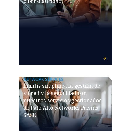
ciberseguridad.
NETWORK SERVICES
Liantis simplifica la gestión de
su red y la seguridad con
nuestros servicios gestionados
de Palo Alto Networks Prisma
SASE