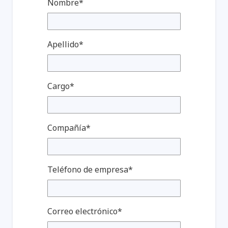
Nombre*
Apellido*
Acelera tus resultados con
Agentic AI
Cargo*
Compañía*
Teléfono de empresa*
Correo electrónico*