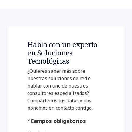
Habla con un experto
en Soluciones
SCG Chemicals mantiene una
tecnología operativa (OT) segura
Tecnológicas
y ajustada a la normativa con
¿Quieres saber más sobre
una solución de red y nube.
nuestras soluciones de red o
hablar con uno de nuestros
consultores especializados?
Compártenos tus datos y nos
ponemos en contacto contigo.
*Campos obligatorios