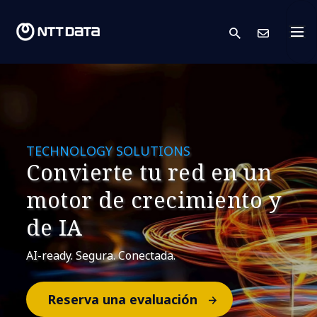
search
Cont
TECHNOLOGY SOLUTIONS
Convierte tu red en un
motor de crecimiento y
de IA
AI-ready. Segura. Conectada.
Reserva una evaluación