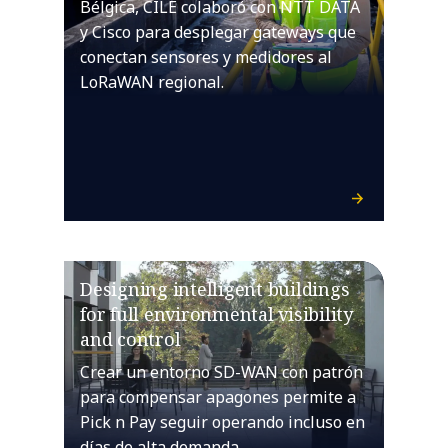
Bélgica, CILE colaboró con NTT DATA
y Cisco para desplegar gateways que
conectan sensores y medidores al
LoRaWAN regional.
Designing intelligent buildings
for full environmental visibility
and control
Crear un entorno SD-WAN con patrón
para compensar apagones permite a
Pick n Pay seguir operando incluso en
días de alta demanda.