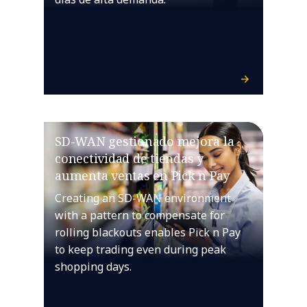
SD-WAN gestionado mejora la
conectividad de tiendas y
aumenta ventas en Pick n Pay
Creating an SD-WAN environment
with a pattern to compensate for
rolling blackouts enables Pick n Pay
to keep trading even during peak
shopping days.