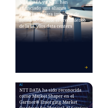
NTT DATA y ENGIE han
anunciado una alianza
estratégica para impulsar de
forma sostenible el crecimiento
de la IA y los data centers
AI
NTT DATA ha sido reconocida
como Market Shaper en el
Gartner® Emerging Market