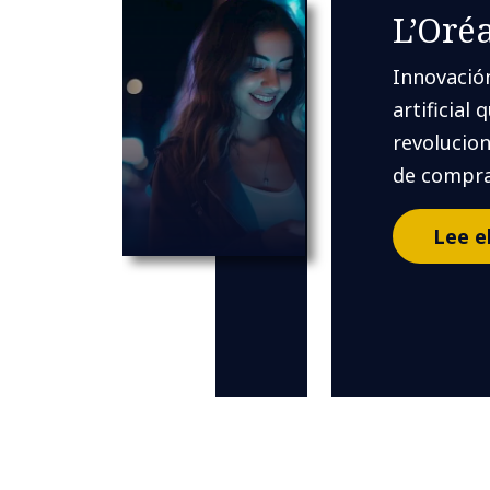
L’Oré
Innovación
artificial 
revolucion
de compra
Lee e