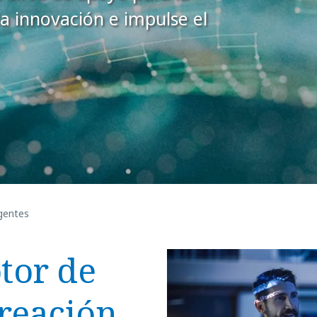
la innovación e impulse el
igentes
tor de
reación