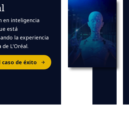
al
 en inteligencia
que está
ando la experiencia
 de L'Oréal.
l caso de éxito