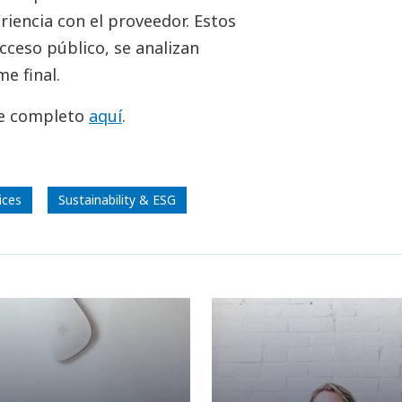
iencia con el proveedor. Estos
cceso público, se analizan
e final.
me completo
aquí
.
ices
Sustainability & ESG