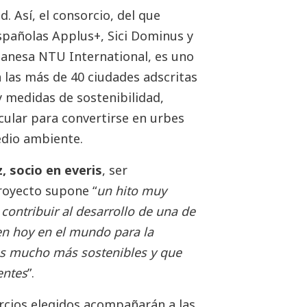
. Así, el consorcio, del que
pañolas Applus+, Sici Dominus y
 danesa NTU International, es uno
a las más de 40 ciudades adscritas
y medidas de sostenibilidad,
cular para convertirse en urbes
edio ambiente.
 socio en everis
, ser
royecto supone “
un hito muy
contribuir al desarrollo de una de
ten hoy en el mundo para la
os mucho más sostenibles y que
entes
”.
orcios elegidos acompañarán a las