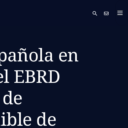
search
Cont
spañola en
del EBRD
 de
ible de