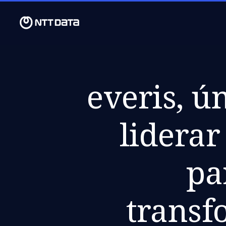
everis, ú
liderar
pa
transf