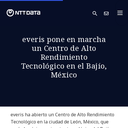
search
Cont
everis pone en marcha
un Centro de Alto
Rendimiento
Tecnológico en el Bajío,
México
everis ha abierto un Centro de Alto Rendimiento
Tecnológico en la ciudad de León, México, que