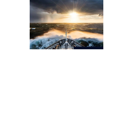
AI
Gobierna tu destino
en la IA generativa
Controla las complejidades,
potencia tus ambiciones.