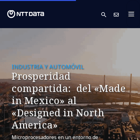
search
Cont
INDUSTRIA Y AUTOMÓVIL
Prosperidad
compartida: ​ del «Made
in Mexico» al
«Designed in North
America»
Microprocesadores en un entorno de