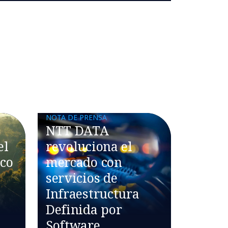
NOTA DE PRENSA
n
NTT DATA
el
revoluciona el
ico
mercado con
servicios de
Infraestructura
Definida por
Software