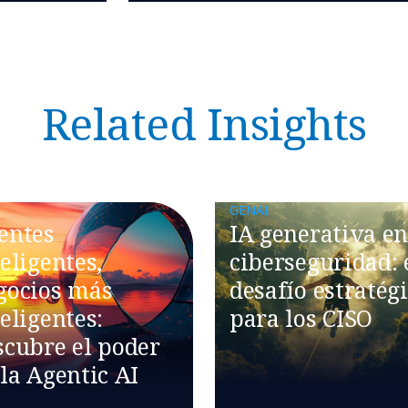
Related Insights
GENAI
entes
IA generativa e
eligentes,
ciberseguridad: 
gocios más
desafío estratég
eligentes:
para los CISO
scubre el poder
 la Agentic AI