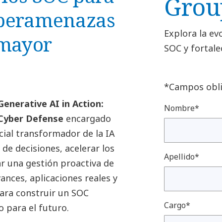
Grou
iberamenazas
Explora la ev
mayor
SOC y fortale
*Campos obli
Generative AI in Action:
Nombre*
 Cyber Defense
encargado
ial transformador de la IA
de decisiones, acelerar los
Apellido*
r una gestión proactiva de
nces, aplicaciones reales y
ara construir un SOC
Cargo*
o para el futuro.