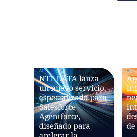
AI
AI
NTT DATA lanza
Ag
un nuevo servicio
int
especializado para
ne
Salesforce
int
Agentforce,
de
diseñado para
de
acelerar la