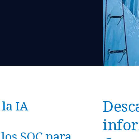
Desc
la IA
info
los SOC para