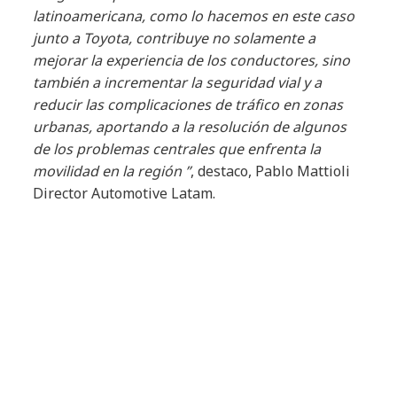
latinoamericana, como lo hacemos en este caso
junto a Toyota, contribuye no solamente a
mejorar la experiencia de los conductores, sino
también a incrementar la seguridad vial y a
reducir las complicaciones de tráfico en zonas
urbanas, aportando a la resolución de algunos
de los problemas centrales que enfrenta la
movilidad en la región ”
, destaco, Pablo Mattioli
Director Automotive Latam.
El MVNO global de NTT DATA aprovecha
asociaciones estratégicas con más de 250
operadores móviles en todo el mundo, incluyendo
TIM en Brasil y Telefónica en Argentina, para
proporcionar soluciones de conectividad celular
IoT multinacional para industrias como
manufactura, ciudades inteligentes, movilidad,
energía, servicios públicos, agricultura y minería.