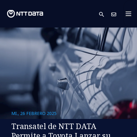
search
Cont
MI., 26 FEBRERO 2025
Transatel de NTT DATA
Permite a Toyota Lanzar su