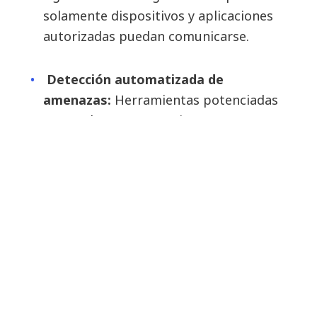
solamente dispositivos y aplicaciones
autorizadas puedan comunicarse.
Detección automatizada de
amenazas:
Herramientas potenciadas
por IA detectan y corrigen amenazas
rápidamente.
Servicio totalmente gestionado:
NTT
DATA ofrece la solución como un
servicio totalmente gestionado,
aportando experiencia tanto en 5G
privado como en seguridad de red para
clientes nuevos y existentes.