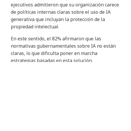
ejecutivos admitieron que su organización carece
de políticas internas claras sobre el uso de IA
generativa que incluyan la protección de la
propiedad intelectual.
En este sentido, el 82% afirmaron que las
normativas gubernamentales sobre IA no están
claras, lo que dificulta poner en marcha
estrategias basadas en esta solución,
favoreciendo a su vez que el 45% de los CISO
expresen preocupación por la tecnología,
declarando sentirse “presionados, amenazados o
abrumados”.
A pesar de estos importantes retos, el 68% de los
encuestados a nivel mundial afirmaron sentirse
entusiasmados y asombrados por el potencial
transformador de la IA generativa.