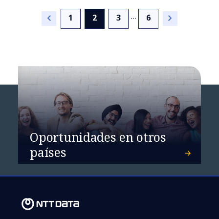
...
(current)
1
2
3
6
Oportunidades en otros
países