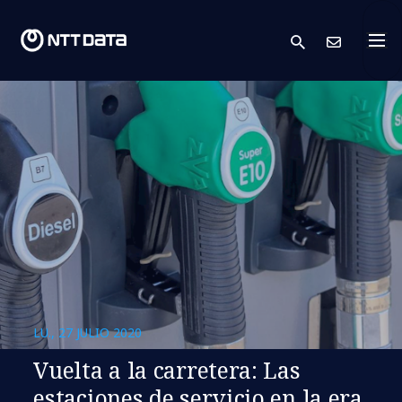
search
Cont
LU., 27 JULIO 2020
Vuelta a la carretera: Las
estaciones de servicio en la era