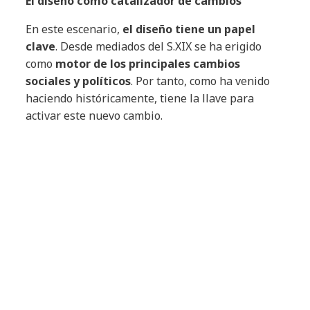
El diseño como catalizador de cambios
En este escenario,
el diseño tiene un papel
clave
. Desde mediados del S.XIX se ha erigido
como
motor de los principales cambios
sociales y políticos
. Por tanto, como ha venido
haciendo históricamente, tiene la llave para
activar este nuevo cambio.
Las causas han ido evolucionando. Desde la
deshumanización del trabajador, la
justicia
social y el pacifismo,
hasta que a principios de
los años 90 comenzó a cobrar fuerza la
reivindicación por un diseño sostenible y el
freno del deterioro medioambiental
.
Figuras públicas influyentes en mundo del
diseño, como
John Thackara,
ya alertaban hace
20 años de que ‘
el 80% del impacto