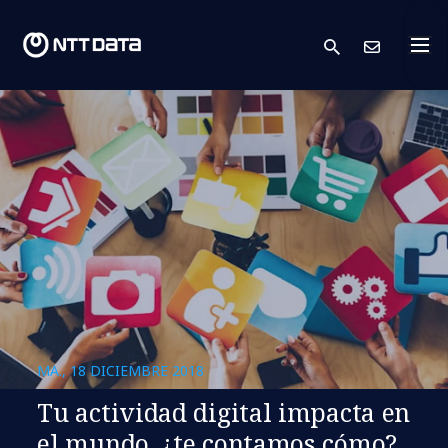
search
Cont
MA., 18 DICIEMBRE 2018
Tu actividad digital impacta en
el mundo, ¿te contamos cómo?