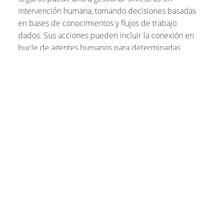
intervención humana, tomando decisiones basadas
en bases de conocimientos y flujos de trabajo
dados. Sus acciones pueden incluir la conexión en
bucle de agentes humanos para determinadas
tareas o la conexión con otros sistemas de la
organización.
Estos avances ya están reforzando casos de uso en la
industria, como la gestión de reclamaciones de
seguros, la evaluación de la solvencia de los
prestatarios, la propuesta de planes de tratamiento
en hospitales y la fabricación de nuevos productos.
Superar los obstáculos para rentabilizar
la inversión a escala
A pesar de estas ventajas operativas, el camino hacia