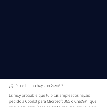
¿Qué has hecho hoy con GenAI?
Es muy probable que tú o tus empleados hayáis
pedido a Copilot para Microsoft 365 o ChatGPT que