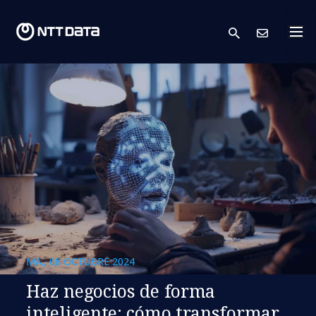
search
Cont
MA., 08 OCTUBRE 2024
Haz negocios de forma
inteligente: cómo transformar