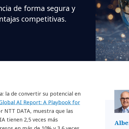
encia de forma segura y
ntajas competitivas.
: la de convertir su potencial en
Global AI Report: A Playbook for
or NTT DATA, muestra que las
IA tienen 2,5 veces más
Albe
resos en más de 10% y 3,6 veces