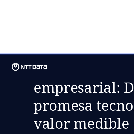
VI., 10 JULIO 2026
La IA como ca
empresarial: D
promesa tecnol
valor medible