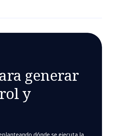
ara generar
rol y
replanteando dónde se ejecuta la