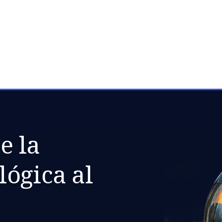
pacidad
e la
ógica al