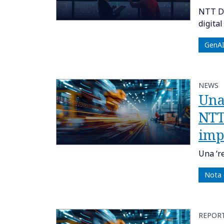
NTT DA
digital
GenA
NEWS
Una
NTT
imp
Una ‘r
Nota 
REPOR