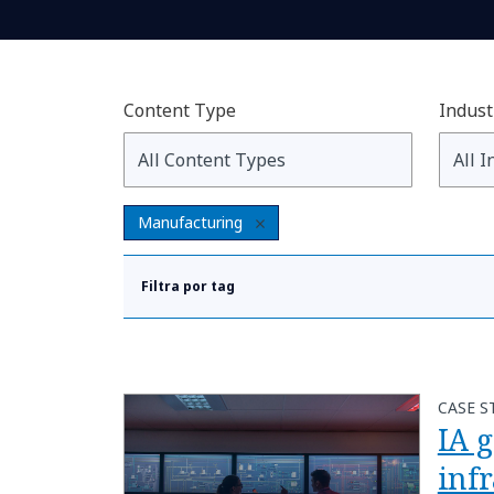
Content Type
Indust
Manufacturing
Filtra por tag
CASE S
IA 
inf