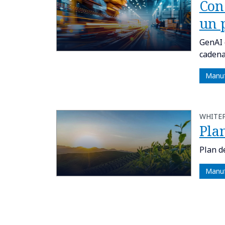
Con 
un 
GenAI 
cadena
Manuf
WHITE
Pla
Plan d
Manuf