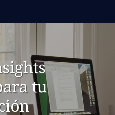
sights
para tu
ción