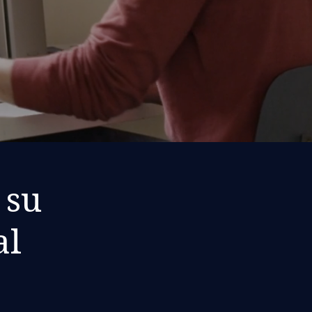
 su
al