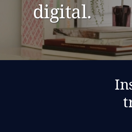
digital.
In
t